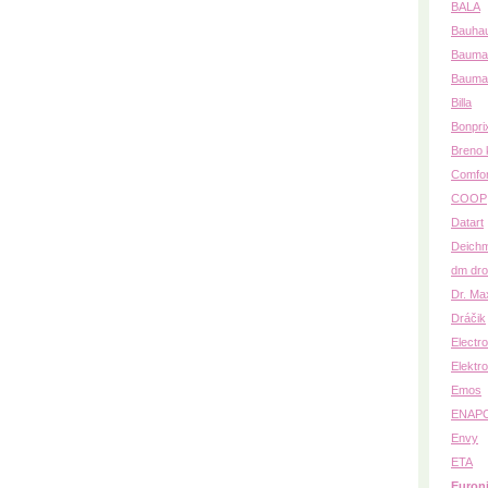
BALA
Bauha
Baumat
Bauma
Billa
Bonpri
Breno 
Comfo
COOP
Datart
Deich
dm dro
Dr. Ma
Dráčik
Electr
Elektro
Emos
ENAP
Envy
ETA
Euron