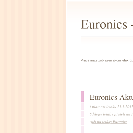
Euronics -
Právě máte zobrazen akční leták Euro
Euronics Aktu
{ platnost letáku 21.1.201
Sdílejte leták s přáteli n
zpět na letáky Euronics