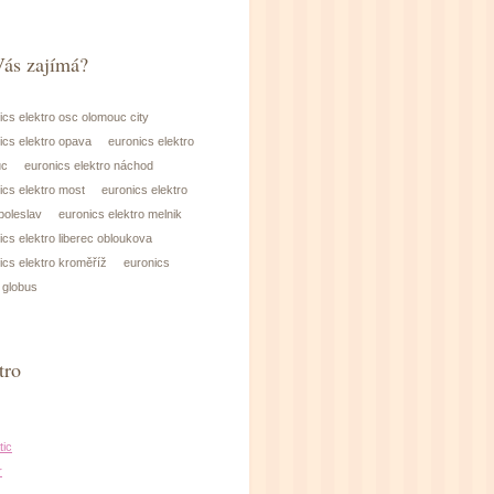
ás zajímá?
ics elektro osc olomouc city
ics elektro opava
euronics elektro
uc
euronics elektro náchod
ics elektro most
euronics elektro
boleslav
euronics elektro melnik
ics elektro liberec obloukova
ics elektro kroměříž
euronics
 globus
tro
ic
r