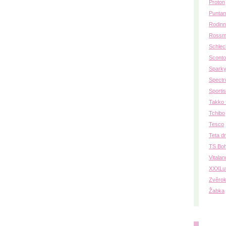
Proton
Puntan
Rodinn
Rossm
Schlec
Sconto
Spark
Spectr
Sporti
Takko 
Tchibo
Tesco
Teta d
TS Bo
Vitalan
XXXLu
Zvěrok
Žabka