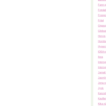
Fann p
Fotola
Freepo
Frital
Gigasp
Globu
Hervis
Hornb
Hyper
IDEA n
Ikea
Inters
Intersp
Jamall
Jasmín
Jena n
Jysk
Kanzel
Kaufla
Kika n