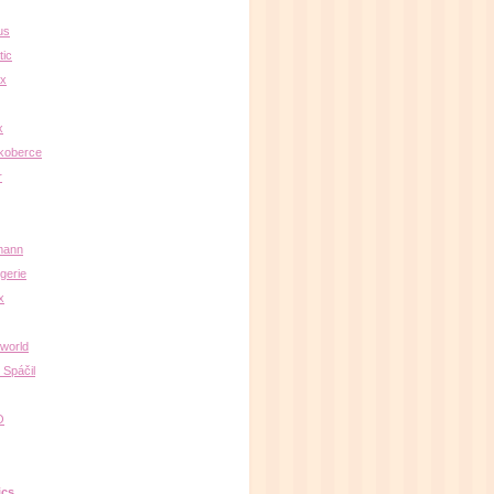
us
ic
x
x
koberce
r
mann
gerie
x
oworld
 Spáčil
O
ics