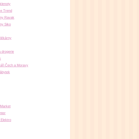
klenoty
e Trend
lny Ravak
ny Siko
 lékárny
a drogerie
x
áři Čech a Moravy
nábytek
Market
nter
 Elektro