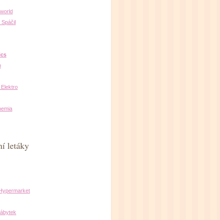
oworld
 Spáčil
ics
b
 Elektro
hemia
í letáky
 Hypermarket
ábytek