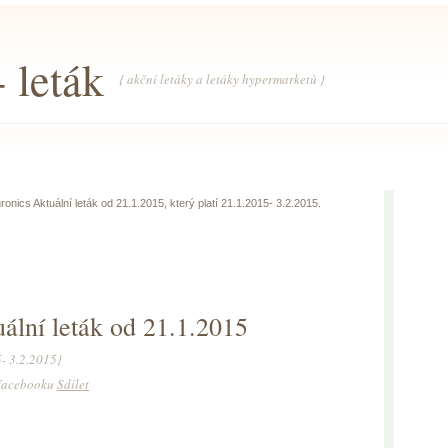
 leták
{ akční letáky a letáky hypermarketů }
nics Aktuální leták od 21.1.2015, který platí 21.1.2015- 3.2.2015.
ální leták od 21.1.2015
5- 3.2.2015}
a Facebooku
Sdílet