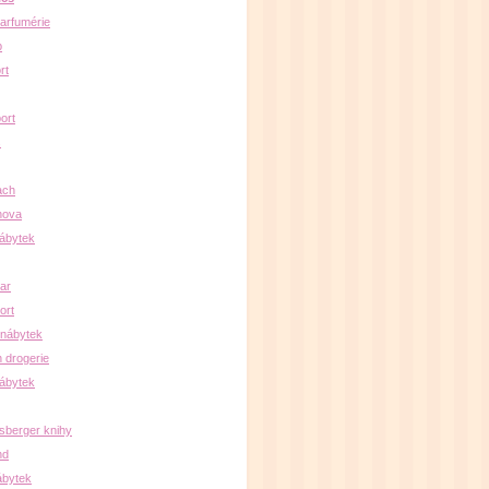
arfumérie
b
rt
ort
s
ach
nova
ábytek
par
ort
 nábytek
 drogerie
ábytek
sberger knihy
nd
ábytek